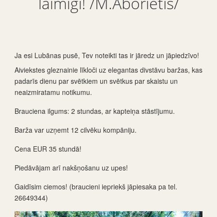
laimīgi! /M.Aborietis/
Ja esi Lubānas pusē, Tev noteikti tas ir jāredz un jāpiedzīvo!
Aiviekstes gleznainie līkloči uz elegantas divstāvu baržas, kas
padarīs dienu par svētkiem un svētkus par skaistu un
neaizmiratamu notikumu.
Brauciena ilgums: 2 stundas, ar kapteiņa stāstījumu.
Barža var uzņemt 12 cilvēku kompāniju.
Cena EUR 35 stundā!
Piedāvājam arī nakšņošanu uz upes!
Gaidīsim ciemos! (braucieni iepriekš jāpiesaka pa tel.
26649344)