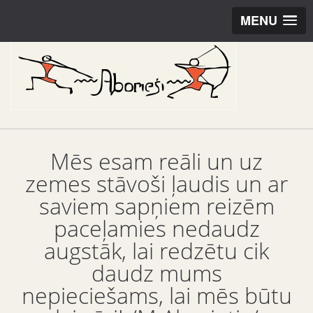
MENU
Mēs esam reāli un uz
zemes stāvoši ļaudis un ar
saviem sapņiem reizēm
paceļamies nedaudz
augstāk, lai redzētu cik
daudz mums
nepieciešams, lai mēs būtu